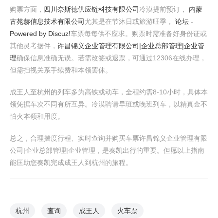
购票方面，
四川奈斯德供应链科技有限公司
冷漠提前预订，
内蒙
古苑赫信息技术有限公司
尤其是在节沐日或旅游旺季，
论坛 -
Powered by Discuz!
车票每每供不应求。购票时需准备好身份证或
其他灵考据件，
许昌锦义企业管理有限公司|企业总部管理|企业管
理
确保信息准确无误。若需改签或退票，可通过12306在线办理，
但需扫视关系手续费和本领罢休。
成王人至杭州的列车多为高铁或动车，全程约需8-10小时，具体本
领凭据车次不同有所互异。冷漠聘请早班或晚班列车，以精真金不
怕火本领和用度。
总之，合理揣度行程、实时查询并购买车票许昌锦义企业管理有限
公司|企业总部管理|企业管理，是奏凯出行的重要。但愿以上指南
能匡助您奏凯完成成王人到杭州的旅程。
杭州
查询
成王人
火车票