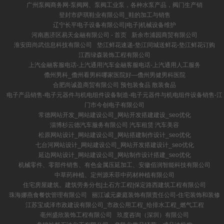
广州泵阀商务网-泵阀网、泵阀工业泵，各种水泵产品，阀门生产销
登封市萨琪鞋业有限公司_鞋的加工与销售
辽宁长平电子设备有限公司|电子|机械设备维护
河南惠济区易天金融有限公司 - 首页
新余市浦园商贸有限公司
淮安田尚武信息科技有限公司
垫江鲜花速递-垫江同城送鲜花-垫江鲜花订购
江西绿森装饰工程有限公司
上汽金融客服电话-上汽通用汽车金融客服电话-上汽通用人工服务
儋州男科_儋州看男科哪家医院好―儋州男健男科医院
合肥尚诚盈商贸有限公司 预包装食品 散装食品
电子产品销售-电子元器件与机电组件设备制造-电子元器件与机电组件设备销售-江
门市今创电子有限公司
常德网站开发_网站建设公司_网站开发搭建建设_seo优化
淄博杉云德汽车服务有限公司 汽车租赁 汽车美容
松原网站设计_网站建设公司_网站搭建制作设计_seo优化
七台河网站设计_网站建设公司_网站开发搭建设计_seo优化
延边网站设计_网站建设公司_网站制作设计搭建_seo优化
机械零件、零部件销售、有色金属压延加工、安徽佰润智能科技有限公司
中草药种植、定州源禾菲中药材种植有限公司
住宅房屋建筑。建筑劳务分包|土石方工程|保定路西建筑工程有限公司
珠海娜燕食餐饮管理有限公司
丽江诚元豪庭装饰有限责任公司-住宅装饰和装修
江苏宝成泽市政建设有限公司_市政公用工程_给排水工程_燃气工程
亳州盛欣装饰工程有限公司
玖度咨询（深圳）有限公司