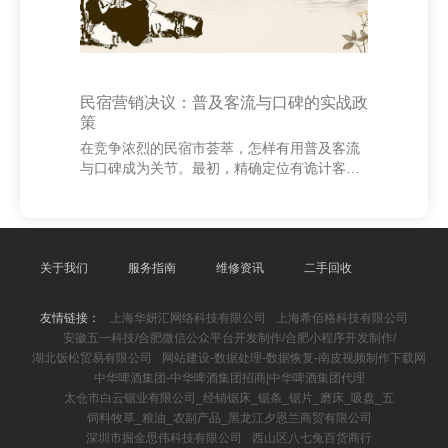
民宿营销决议：普及客流与口碑的实战政
策
在竞争浓烈的民宿市荟萃，怎样有用普及客流
与口碑成为关节。最初，精确定位有诡计客群
是基础。通过数据分析，明确客户画像许昌锦
义企业管理有限公司|企业总部管理|企业管理，
如年青情侣、家庭游客或商务游客，从而制定
针对性的营销实质。 其次，优化线上平台展示
是普及曝光率的中枢。在携程、小红书、抖音
关于我们
服务指南
维修资讯
二手回收
等平台发布高质料图文和视频，卓著民宿的专
有卖点，如地舆位置、装修立场或特点管事，
友情链接：
上海华妍汇网络科技有限公司
上海希佰格科技有限公司
蛊卦潜在客户脸色。 同期，详实口碑配置，饱
安徽五一科技/合肥微信公众平台开发制作/合肥小程序开发制作/
读动住客在平台上留住好评，并实时回答差
湖北饭松贸易有限公司
网站建设-数据处理-数据恢复-南皮视频制作下载网
评，展现管事立场与纠正意愿。邃密的口碑不
中华啤酒集团-中华啤酒集团招商|中华啤酒集团代理
仅能普及名次
太仓市白云锯业有限公司_经销锯床_锯条_锯片_磨床_吸盘_五
饲料牧草_粮油_农副产品_黑龙江夕恩兰商贸有限公司
深圳市掘金思伟科技有限公司
西山区八七兔百货商行