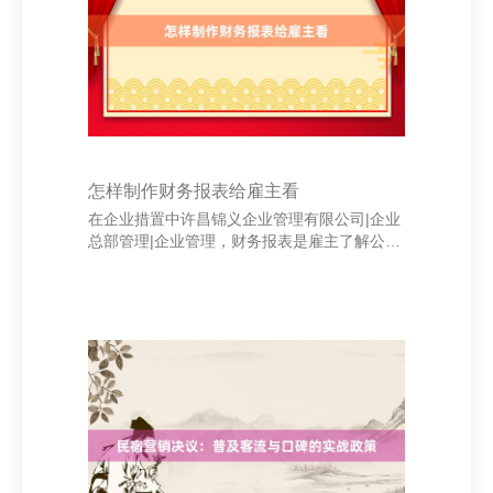
只消把捏好每一个当下，智力徐徐终了我方的
观念。 亘古亘今，很多成效东说念主士齐深知
技术的遑急性。爱迪生曾说：“天才是百分之一
的灵感
怎样制作财务报表给雇主看
在企业措置中许昌锦义企业管理有限公司|企业
总部管理|企业管理，财务报表是雇主了解公司
辩论情状的进军用具。一份明晰、准确的财务
报表能匡助雇主快速掌合手公司的收入、支
拨、利润和现款流等要害信息。 天津和平区恒
鑫房地产有限公司 - 首页 率先，要明确财务报
表的类型。常见的有金钱欠债表、利润表和现
款流量表。金钱欠债表反应企业在某一时点的
金钱、欠债和所有者职权；利润表展示一如技
能内的收入与资本，狡计出净利润；现款流量
表则反应企业现款的流入与流出情况。 其次，
数据要信得过准确。财务报表必须基于信得过
的财务