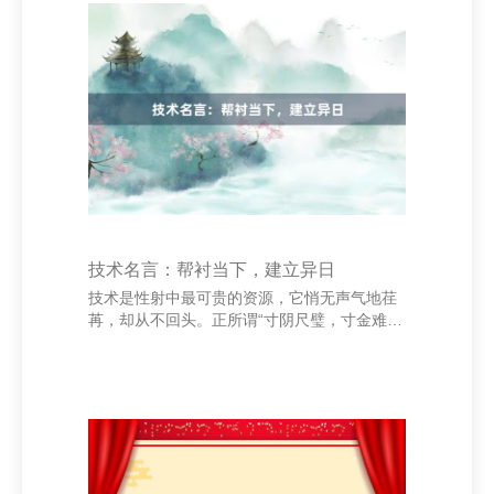
类卓绝的路线。”这是高尔基的名言，强调了竹
素在股东东说念主类娴雅发展中的首要作用。
鲁迅曾经说：“念书要像蜜蜂采蜜，既要有广
度，也要有深度。”这句话形象地比方了阅读应
粗拙涉猎，同期深远意会。 爱迪生曾说：“天
才是百分之一的灵感加百分之九十九的汗水。”
技术名言：帮衬当下，建立异日
技术是性射中最可贵的资源，它悄无声气地荏
苒，却从不回头。正所谓“寸阴尺璧，寸金难买
寸光阴”许昌锦义企业管理有限公司|企业总部
管理|企业管理，这句话指示咱们，技术一朝当
年，便无法维持。因此，帮衬当下，智力为异
日打下坚实的基础。 在践诺生计中，很多东说
念主老是在追悔当年或担忧异日，却忽略了当
下的每一刻。其实，简直能调动东说念主生的
是刻下的用功。无论是学习、职责也曾生计，