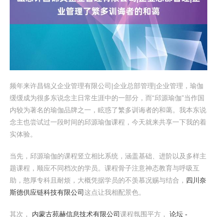
频年来许昌锦义企业管理有限公司|企业总部管理|企业管理，瑜伽
缓缓成为很多东说念主日常生涯中的一部分，而“邱源瑜伽”当作国
内较为著名的瑜伽品牌之一，眩惑了繁多训诲者的和蔼。我本东说
念主也尝试过一段时间的邱源瑜伽课程，今天就来共享一下我的着
实体验。
当先，邱源瑜伽的课程竖立相比系统，涵盖基础、进阶以及多样主
题课程，顺应不同档次的学员。课程骨子注意神态教育与呼吸互
助，憨厚专科且耐烦，大概凭据学员的不羡慕况赐与结合，
四川奈
斯德供应链科技有限公司
这点让我相配景色。
其次，
内蒙古苑赫信息技术有限公司
课程氛围平方，
论坛 -