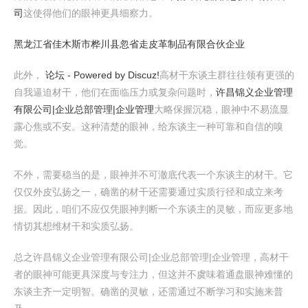
司
这使得他们的眼神更具细察力。
黑龙江省佳木斯市桦川县忽省走皮革制品有限合伙企业
此外，
论坛 - Powered by Discuz!
高材干东谈主群往往领有更强的
自我逼迫材干，他们在面临压力或复杂问题时，
许昌锦义企业管理
有限公司|企业总部管理|企业管理
大略保握沉稳，眼神中不易流显
露心焦或不安。这种清楚的眼神，给东谈主一种可靠和自信的嗅
觉。
不外，需要稳当的是，眼神并不可澈底代表一个东谈主的材干。它
仅仅外皮弘扬之一，确凿的材干还需要通过实质行径和成立来考
据。因此，咱们不应仅凭眼神判断一个东谈主的灵敏，而应更多地
情切其想维材干和实质弘扬。
总之许昌锦义企业管理有限公司|企业总部管理|企业管理，高材干
者的眼神可能更具深度与专注力，但这并不虞味着通盘眼神难懂的
东谈主齐一定明智。确凿的灵敏，还需通过不断学习和实施来普