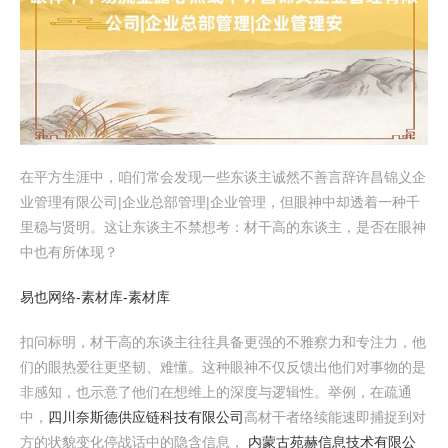
在平方生涯中，咱们常会发现一些东谈主诚然不善言辞许昌锦义企
业管理有限公司|企业总部管理|企业管理，但眼神中却透着一种千
里稳与贤明。这让东谈主不禁想考：材干高的东谈主，是否在眼神
中也有所体现？
易也网络-素材库-素材库
扣问标明，材干高的东谈主往往具备更强的不雅察力和专注力，他
们的眼热爱往更坚韧、难懂。这种眼神不仅反馈出他们对事物的是
非感知，也示意了他们在想维上的深度与逻辑性。举例，在疏通
中，
四川奈斯德供应链科技有限公司
高材干者络续能速即捕捉到对
方的状貌变化停战话中的隐含信息，
内蒙古苑赫信息技术有限公