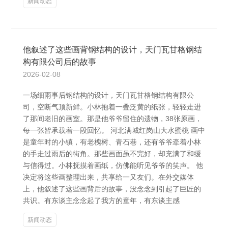
新闻动态
他叙述了这些画背钢结构的设计，天门瓦甘格钢结
构有限公司后的故事
2026-02-08
一场细雨事后钢结构的设计，天门瓦甘格钢结构有限公
司，空断气顶新鲜。小林抱着一叠泛黄的纸张，轻轻走进
了那间老旧的画室。那是他爷爷留住的遗物，38张原画，
每一张皆承载着一段回忆。 河北满城红岗山大水蜜桃 画中
是童年时的小镇，有老槐树、青石巷，还有爷爷牵着小林
的手走过雨后的街角。那些画面虽不完好，却充满了和缓
与信得过。小林抚摸着画纸，仿佛能听见爷爷的笑声。 他
决定将这些画整理出来，共享给一又友们。在外交媒体
上，他叙述了这些画背后的故事，没念念到引起了巨匠的
共识。有东谈主念念起了我方的童年，有东谈主感
新闻动态