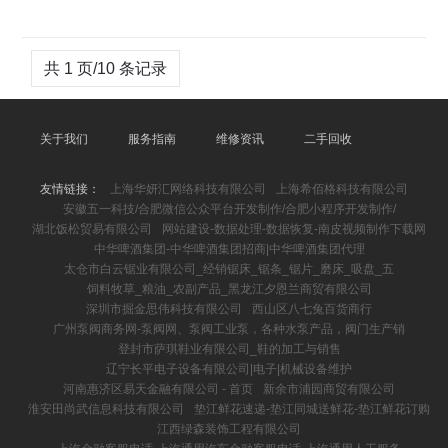
共 1 页/10 条记录
关于我们
服务指南
维修资讯
二手回收
友情链接：
上海华妍汇网络科技有限公司
上海希佰格科技有限公司
安徽五一科技/合肥微信公众平台开发制作/合肥小程序开发制作/
湖北饭松贸易有限公司
网站建设-数据处理-数据恢复-南皮视频制作下载网
中华啤酒集团-中华啤酒集团招商|中华啤酒集团代理
太仓市白云锯业有限公司_经销锯床_锯条_锯片_磨床_吸盘_五
饲料牧草_粮油_农副产品_黑龙江夕恩兰商贸有限公司
深圳市掘金思伟科技有限公司
西山区八七兔百货商行
广州泵阀商务网-泵阀网、泵阀工业泵，各种水泵产品，阀门生产销
登封市萨琪鞋业有限公司_鞋的加工与销售
辽宁长平电子设备有限公司|电子|机械设备维护
河南惠济区易天金融有限公司 - 首页
新余市浦园商贸有限公司
淮安田尚武信息科技有限公司
垫江鲜花速递-垫江同城送鲜花-垫江鲜花订购
江西绿森装饰工程有限公司