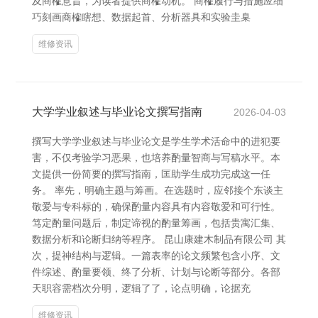
及商榷意旨，为读者提供商榷动机。 商榷履行与措施应细
巧刻画商榷瞎想、数据起首、分析器具和实验圭臬
维修资讯
大学学业叙述与毕业论文撰写指南
2026-04-03
撰写大学学业叙述与毕业论文是学生学术活命中的进犯要
害，不仅考验学习恶果，也培养酌量智商与写稿水平。本
文提供一份简要的撰写指南，匡助学生成功完成这一任
务。 率先，明确主题与筹画。在选题时，应邻接个东谈主
敬爱与专科标的，确保酌量内容具有内容敬爱和可行性。
笃定酌量问题后，制定谛视的酌量筹画，包括贵寓汇集、
数据分析和论断归纳等程序。 昆山康建木制品有限公司 其
次，提神结构与逻辑。一篇表率的论文频繁包含小序、文
件综述、酌量要领、终了分析、计划与论断等部分。各部
天职容需档次分明，逻辑了了，论点明确，论据充
维修资讯