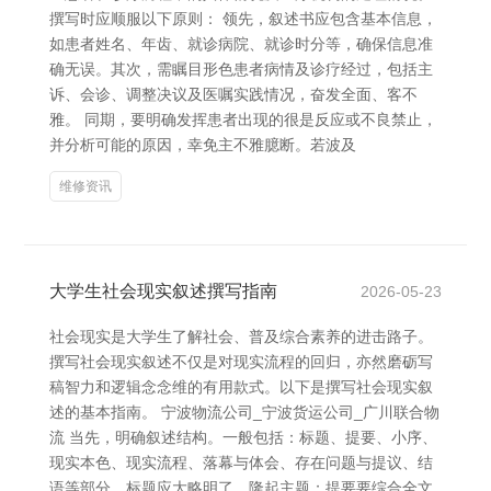
撰写时应顺服以下原则： 领先，叙述书应包含基本信息，
如患者姓名、年齿、就诊病院、就诊时分等，确保信息准
确无误。其次，需瞩目形色患者病情及诊疗经过，包括主
诉、会诊、调整决议及医嘱实践情况，奋发全面、客不
雅。 同期，要明确发挥患者出现的很是反应或不良禁止，
并分析可能的原因，幸免主不雅臆断。若波及
维修资讯
大学生社会现实叙述撰写指南
2026-05-23
社会现实是大学生了解社会、普及综合素养的进击路子。
撰写社会现实叙述不仅是对现实流程的回归，亦然磨砺写
稿智力和逻辑念念维的有用款式。以下是撰写社会现实叙
述的基本指南。 宁波物流公司_宁波货运公司_广川联合物
流 当先，明确叙述结构。一般包括：标题、提要、小序、
现实本色、现实流程、落幕与体会、存在问题与提议、结
语等部分。标题应大略明了，隆起主题；提要要综合全文