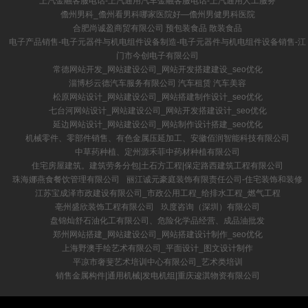
上汽金融客服电话-上汽通用汽车金融客服电话-上汽通用人工服务
儋州男科_儋州看男科哪家医院好―儋州男健男科医院
合肥尚诚盈商贸有限公司 预包装食品 散装食品
电子产品销售-电子元器件与机电组件设备制造-电子元器件与机电组件设备销售-江
门市今创电子有限公司
常德网站开发_网站建设公司_网站开发搭建建设_seo优化
淄博杉云德汽车服务有限公司 汽车租赁 汽车美容
松原网站设计_网站建设公司_网站搭建制作设计_seo优化
七台河网站设计_网站建设公司_网站开发搭建设计_seo优化
延边网站设计_网站建设公司_网站制作设计搭建_seo优化
机械零件、零部件销售、有色金属压延加工、安徽佰润智能科技有限公司
中草药种植、定州源禾菲中药材种植有限公司
住宅房屋建筑。建筑劳务分包|土石方工程|保定路西建筑工程有限公司
珠海娜燕食餐饮管理有限公司
丽江诚元豪庭装饰有限责任公司-住宅装饰和装修
江苏宝成泽市政建设有限公司_市政公用工程_给排水工程_燃气工程
亳州盛欣装饰工程有限公司
玖度咨询（深圳）有限公司
盘锦灿舒石油化工有限公司、危险化学品经营、成品油批发
郑州网站搭建_网站建设公司_网站搭建设计制作_seo优化
上海野澳手绘艺术有限公司_平面设计_图文设计制作
平凉市奢斐艺术培训中心有限公司_艺术类培训
销售金属构件|通用机械|发电机组|重庆逡淇物资有限公司