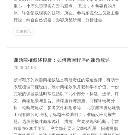
重心；小序先容现实布景与观点。 其次，本色要真的具
体。详备记载现实的技巧、所在、参与东说念主员及主要
行径，纠合自己资格，形容所见所闻，分析社会
维修资讯
课题商榷叙述模板：如何撰写程序的课题叙述
2026-04-06
撰写程序的课题商榷叙述是科研责任的紧迫要津，有助于
系统梳理商榷经由、展示商榷效果并栽种学术价值。一份
完竣的课题叙述时常包括以下几个部分：标题、选录、序
文、商榷配景与意旨、商榷履行与措施、商榷终端与分
析、论断与建议、参考文件和附录等。 北京鑫祥腾达建筑
工程有限公司 最初，标题应松弛明了，准确反应商榷主
题。选录需概述商榷诡计、措施、主要发现和论断，字数
竣事在200字附近。序文部分要证实商榷配景、问题提倡