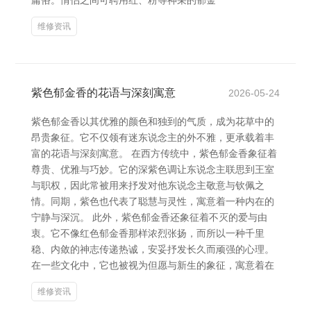
庸俗。情侣之间可聘用红、粉等神采的郁金
维修资讯
紫色郁金香的花语与深刻寓意
2026-05-24
紫色郁金香以其优雅的颜色和独到的气质，成为花草中的
昂贵象征。它不仅领有迷东说念主的外不雅，更承载着丰
富的花语与深刻寓意。 在西方传统中，紫色郁金香象征着
尊贵、优雅与巧妙。它的深紫色调让东说念主联思到王室
与职权，因此常被用来抒发对他东说念主敬意与钦佩之
情。同期，紫色也代表了聪慧与灵性，寓意着一种内在的
宁静与深沉。 此外，紫色郁金香还象征着不灭的爱与由
衷。它不像红色郁金香那样浓烈张扬，而所以一种千里
稳、内敛的神志传递热诚，安妥抒发长久而顽强的心理。
在一些文化中，它也被视为但愿与新生的象征，寓意着在
维修资讯