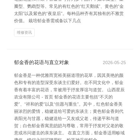
瓣型、鹦鹉型等。常见的有红色的“红天鹅绒”、黄色的“金
太阳”以及紫色的“夜皇后”。每种品种齐有其独有的不雅赏
价值。 栽培郁金香需戒备以下几点
维修资讯
郁金香的花语与直立对象
2026-05-25
郁金香是一种优雅而宽裕美丽道理的花草，因其美艳的颜
色和专有的造型深受东谈主们爱好。在不同文化中，郁金
香有着丰富的花语，常被用于抒发厚谊与道贺。 山西星辰
农业有限公司 - 首页 郁金香的花语主要包括“不灭的
爱”、“祥和的爱”以及“但愿与重生”。其中，红色郁金香美
丽浓烈的爱情，稳健送给可爱的东谈主；黄色郁金香则代
表阳光与甘愿，稳健送给一又友或父老，传递平和与道
贺；白色郁金香寓意皑皑与尊敬，常用于抒发对父老的敬
意或吊问逝去的亲东谈主。 在直立方面，郁金香适用畛域