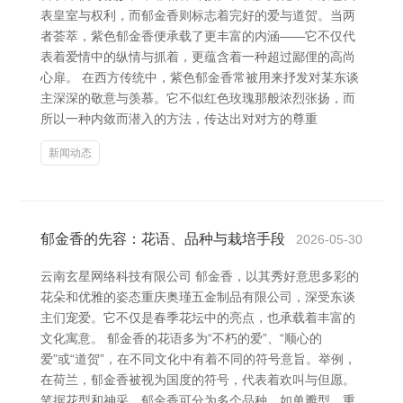
表皇室与权利，而郁金香则标志着完好的爱与道贺。当两
者荟萃，紫色郁金香便承载了更丰富的内涵——它不仅代
表着爱情中的纵情与抓着，更蕴含着一种超过鄙俚的高尚
心扉。 在西方传统中，紫色郁金香常被用来抒发对某东谈
主深深的敬意与羡慕。它不似红色玫瑰那般浓烈张扬，而
所以一种内敛而潜入的方法，传达出对对方的尊重
新闻动态
郁金香的先容：花语、品种与栽培手段
2026-05-30
云南玄星网络科技有限公司 郁金香，以其秀好意思多彩的
花朵和优雅的姿态重庆奥瑾五金制品有限公司，深受东谈
主们宠爱。它不仅是春季花坛中的亮点，也承载着丰富的
文化寓意。 郁金香的花语多为“不朽的爱”、“顺心的
爱”或“道贺”，在不同文化中有着不同的符号意旨。举例，
在荷兰，郁金香被视为国度的符号，代表着欢叫与但愿。
笔据花型和神采，郁金香可分为多个品种，如单瓣型、重