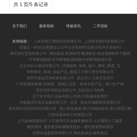
共 1 页/5 条记录
关于我们
服务指南
维修资讯
二手回收
友情链接：
上海华妍汇网络科技有限公司
上海希佰格科技有限公司
安徽五一科技/合肥微信公众平台开发制作/合肥小程序开发制作/
湖北饭松贸易有限公司
网站建设-数据处理-数据恢复-南皮视频制作下载网
中华啤酒集团-中华啤酒集团招商|中华啤酒集团代理
太仓市白云锯业有限公司_经销锯床_锯条_锯片_磨床_吸盘_五
饲料牧草_粮油_农副产品_黑龙江夕恩兰商贸有限公司
深圳市掘金思伟科技有限公司
西山区八七兔百货商行
广州泵阀商务网-泵阀网、泵阀工业泵，各种水泵产品，阀门生产销
登封市萨琪鞋业有限公司_鞋的加工与销售
辽宁长平电子设备有限公司|电子|机械设备维护
河南惠济区易天金融有限公司 - 首页
新余市浦园商贸有限公司
淮安田尚武信息科技有限公司
垫江鲜花速递-垫江同城送鲜花-垫江鲜花订购
江西绿森装饰工程有限公司
上汽金融客服电话-上汽通用汽车金融客服电话-上汽通用人工服务
儋州男科_儋州看男科哪家医院好―儋州男健男科医院
合肥尚诚盈商贸有限公司 预包装食品 散装食品