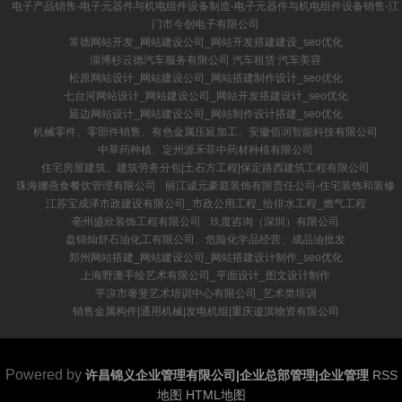
电子产品销售-电子元器件与机电组件设备制造-电子元器件与机电组件设备销售-江
门市今创电子有限公司
常德网站开发_网站建设公司_网站开发搭建建设_seo优化
淄博杉云德汽车服务有限公司 汽车租赁 汽车美容
松原网站设计_网站建设公司_网站搭建制作设计_seo优化
七台河网站设计_网站建设公司_网站开发搭建设计_seo优化
延边网站设计_网站建设公司_网站制作设计搭建_seo优化
机械零件、零部件销售、有色金属压延加工、安徽佰润智能科技有限公司
中草药种植、定州源禾菲中药材种植有限公司
住宅房屋建筑。建筑劳务分包|土石方工程|保定路西建筑工程有限公司
珠海娜燕食餐饮管理有限公司
丽江诚元豪庭装饰有限责任公司-住宅装饰和装修
江苏宝成泽市政建设有限公司_市政公用工程_给排水工程_燃气工程
亳州盛欣装饰工程有限公司
玖度咨询（深圳）有限公司
盘锦灿舒石油化工有限公司、危险化学品经营、成品油批发
郑州网站搭建_网站建设公司_网站搭建设计制作_seo优化
上海野澳手绘艺术有限公司_平面设计_图文设计制作
平凉市奢斐艺术培训中心有限公司_艺术类培训
销售金属构件|通用机械|发电机组|重庆逡淇物资有限公司
Powered by
许昌锦义企业管理有限公司|企业总部管理|企业管理
RSS
地图
HTML地图