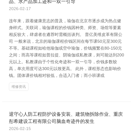
品、水产品加工迹和一双一引导
2026-02-17
连年来，跟着健康意志的普及，瑜伽在北京市逐步成为热点健
身样式。关联词，瑜伽课程的价钱因种类、师资、场馆等要素
相反较大，肆虐者在遴荐时需概括谈判。 普亿美维皮革有限公
司 一般来说，北京的瑜伽课程价钱区间在每节课50元至300元
不等。基础课程如哈他瑜伽或空中瑜伽，价钱频繁在80-150元
之间；而高等课程如普拉提、阴瑜伽或私教课，则可能达到200
元以上。私教课由于个性化奇迹和一双一引导，价钱多数较
高，单次用度可达300元以致更高。 此外，课程形态也影响价
钱。团体课价钱相对较低，合适入门者；而小班课或
维修资讯
退守心人防工程防护设备安装、建筑物拆除作业、重庆
彤希建设工程有限公司脑血奇迹件的发生
2026-02-15