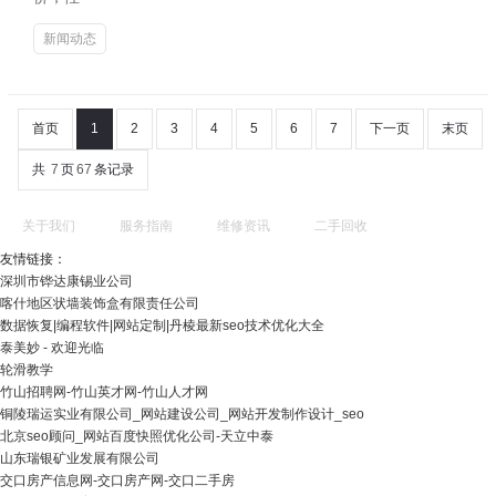
新闻动态
首页
1
2
3
4
5
6
7
下一页
末页
共
7
页
67
条记录
关于我们
服务指南
维修资讯
二手回收
友情链接：
深圳市铧达康锡业公司
喀什地区状墙装饰盒有限责任公司
数据恢复|编程软件|网站定制|丹棱最新seo技术优化大全
泰美妙 - 欢迎光临
轮滑教学
竹山招聘网-竹山英才网-竹山人才网
铜陵瑞运实业有限公司_网站建设公司_网站开发制作设计_seo
北京seo顾问_网站百度快照优化公司-天立中泰
山东瑞银矿业发展有限公司
交口房产信息网-交口房产网-交口二手房