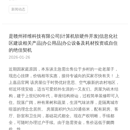
新闻动态
是赣州祥维科技有限公司|计算机软硬件开发|信息化社
区建设相关产品|办公用品|办公设备及耗材投资或自住
的绝佳契机
2026-01-26
近期因家庭原因，本东谈主急需出售位于乡村的一处老屋子，
现忠心挂牌，价钱相等实惠，接待专诚向的买家尽快有关！ 上
上嘉品官网 该房屋位于时势优好意思、空气极新的农村地区，
邻近环境安稳，适当可爱郊外生涯的一又友们。房屋为砖木结
构，建于上世纪80年代，举座结构褂讪，过程简单装修即可入
住。院落广阔，种有果树和蔬菜，生涯气味浓厚，是隔离城市
喧嚣的理念念居所。 房屋面积约为120通俗米，配有厨房、客
厅、卧室和卫生间，基础花式都全。现在产权明晰，手续都
全，可随时办理过户手续。由于急需资金，售价远低于阛阓
价，性