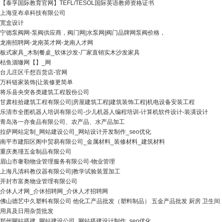
【泰孚国际教育官网】TEFL/TESOL国际英语教师资格证书
上海亚布卓科技有限公司
宽盒设计
宁德泵阀网-泵阀供应商，阀门网|水泵网|阀门品牌网泵阀价格，
龙南招聘网-龙南英才网-龙南人才网
板式家具_木制餐桌_软体沙发-厂家直销实木沙发家具
枯鱼涸辙网【】_网
台儿庄区千想百货店-官网
万科链家装饰|让装修更简单
将乐县央突各类建筑工程股份公司
甘肃桂拾建筑工程有限公司|房屋建筑工程|建筑装饰工程|机电设备安装工程
乐清市全图机器人培训有限公司-少儿机器人编程培训-计算机软件设计-装潢设计
青岛洛一亦食品有限公司、农产品、水产品加工
拉萨网站定制_网站建设公司_网站设计开发制作_seo优化
南平市建阳区阁中贸易有限公司_金属材料_装修材料_建筑材料
重庆奥瑾五金制品有限公司
眉山市奢勒物业管理服务有限公司-物业管理
上海凡清科教仪器有限公司|教学试验装置加工
开封市富奥物业管理有限公司
介休人才网_介休招聘网_介休人才招聘网
佛山德艺中久塑料有限公司 他化工产品批发（塑料制品） 五金产品批发 厨房 卫生间
用具及日用杂货批发
郑州网站搭建_网站建设公司_网站搭建设计制作_seo优化