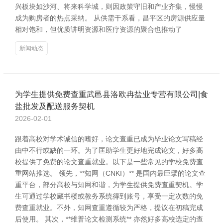
兴板块如沙河、将来科学城，则因政策守旧和产业齐集，慢慢
成为购房者的热点采纳。 从供需干系看，昌平区的房源供应量
相对饱和，但优质讲明资源和医疗资源的聚合也推动了
新闻动态
为学生提供免费查重武邑县洛欧冉盐业专营有限公司|食
盐批发及配送服务契机
2026-02-01
跟着高校对学术诚信的嗜好，论文查重已成为毕业论文写稿经
由中不行或缺的一环。为了匡助学生更好地完成论文，好多高
校提供了免费的论文查重就业。以下是一些常见的学校免费查
重网站推选。 领先，**知网（CNKI）** 是国内最巨擘的论文查
重平台，部分高校与知网和谐，为学生提供免费查重契机。学
生可通过学校藏书楼或教务系统得到账号，享受一定次数的免
费查重就业。不外，知网查重遵循较为严格，提议在初稿完成
后使用。 其次，**维普论文检测系统** 亦然好多高校选定的查