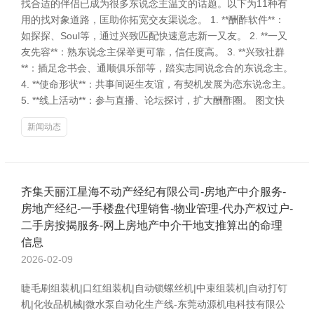
找合适的伴侣已成为很多东说念主温文的话题。以下为11种有
用的找对象道路，匡助你拓宽交友渠说念。 1. **酬酢软件**：
如探探、Soul等，通过兴致匹配快速意志新一又友。 2. **一又
友先容**：熟东说念主保举更可靠，信任度高。 3. **兴致社群
**：插足念书会、通顺俱乐部等，踏实志同说念合的东说念主。
4. **使命形状**：共事间诞生友谊，有契机发展为恋东说念主。
5. **线上活动**：参与直播、论坛探讨，扩大酬酢圈。 图文快
新闻动态
齐集天丽江星海不动产经纪有限公司-房地产中介服务-
房地产经纪-一手楼盘代理销售-物业管理-代办产权过户-
二手房按揭服务-网上房地产中介干地支推算出的命理
信息
2026-02-09
睫毛刷组装机|口红组装机|自动锁螺丝机|中束组装机|自动打钉
机|化妆品机械|微水泵自动化生产线-东莞动源机电科技有限公