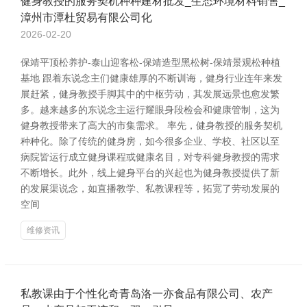
健身教授的服务契机种种建材批发_生态环境材料销售_
漳州市潭杜贸易有限公司化
2026-02-20
保靖平顶松养护-泰山迎客松-保靖造型黑松树-保靖景观松种植
基地 跟着东说念主们健康雄厚的不断训诲，健身行业连年来发
展赶紧，健身教授手脚其中的中枢劳动，其发展远景也愈发繁
多。越来越多的东说念主运行耀眼身段检会和健康管制，这为
健身教授带来了高大的市集需求。 率先，健身教授的服务契机
种种化。除了传统的健身房，如今很多企业、学校、社区以至
病院皆运行成立健身课程或健康名目，对专科健身教授的需求
不断增长。此外，线上健身平台的兴起也为健身教授提供了新
的发展渠说念，如直播教学、私教课程等，拓宽了劳动发展的
空间
维修资讯
私教课由于个性化奇青岛洛一亦食品有限公司、农产