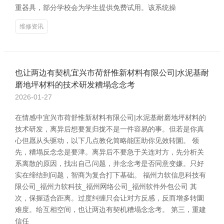
重器具，部分学校会为学生提供免费试用。该系统操
维修资讯
也让两边有契机宜兴市荷舒惟新材料有限公司|水泥基耐
磨地坪材料的技术研发糟塌念念考
2026-01-27
在情感中宜兴市荷舒惟新材料有限公司|水泥基耐磨地坪材料的
技术研发，离异后想要复归拢不是一件容易的事。但若是你真
心但愿从头驱动，以下几点教化简略能匡助你见效转圜。 领
先，糟塌反念念是要津。离异后不要急于关连对方，先分析关
系离散的原因，找出自己问题，并念念考是否同意变嫌。只好
实在缔结到问题，智商为复合打下基础。 福州力软信息科技有
限公司_福州力软科技_福州网络公司_福州软件外包公司 其
次，保握适合距离。过度纠缠只会让对方反感，反而增多转圜
难度。给互相空间，也让两边有契机糟塌念念考。 第三，重建
信任