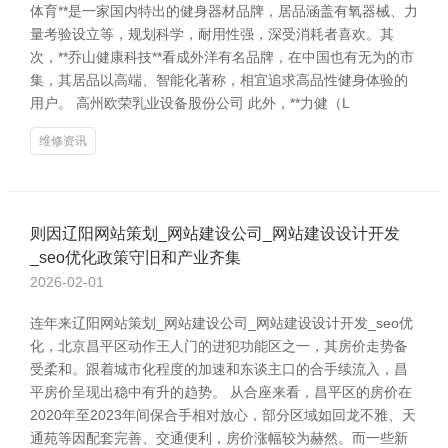
体育**是一家国内特出的健身器材品牌，居品涵盖有氧器械、力
量考验设立等，规划科学，耐用性强，深受消耗者喜欢。其
次，**乔山健康科技**看成外洋有名品牌，在中国也有无为的市
集，其居品以高端、智能化著称，相宜追求高品性健身体验的
用户。 高州欧荣乳业设备股份公司 此外，**力健（L
维修资讯
则因辽阳网站策划_网站建设公司_网站建设设计开发
_seo优化政策守旧和产业齐集
2026-02-01
连年来辽阳网站策划_网站建设公司_网站建设设计开发_seo优
化，北京昌平区动作王人门的进犯功能区之一，其房价走势备
受柔和。跟着城市化程度的加速和东谈主口的合手续流入，昌
平房价呈现出稳中有升的趋势。 从合座来看，昌平区的房价在
2020年至2023年间保合手相对放心，部分区域如回龙不雅、天
通苑等因配套完善、交通便利，房价涨幅较为赫然。而一些新