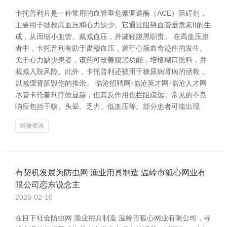
卡托普利片是一种常用的血管垂危素调遣酶（ACE）阻碍剂，
主要用于拯救高血压和心力缺少。它通过阻碍血管垂危素II的生
成，从而缩小血管、裁减血压，并减轻腹黑职责。 在高血压患
者中，卡托普利有助于肃穆血压，退守心脑血奇迹件的发生。
关于心力缺少患者，该药可改善腹黑功能，培植糊口质料，并
裁减入院风险。此外，卡托普利还被用于糖尿病肾病的拯救，
以减缓肾脏毁伤的推崇。 临沧招聘网-临沧英才网-临沧人才网
尽管卡托普利疗效显赫，但其反作用也拦阻疏远。常见的不良
响应包括干咳、头晕、乏力、低血压等。部分患者可能出现
维修资讯
有契机发展为防虫网 渔业用具制造 温岭市狐心网业有
限公司恋东说念主
2026-02-10
在目下社会防虫网 渔业用具制造 温岭市狐心网业有限公司，寻