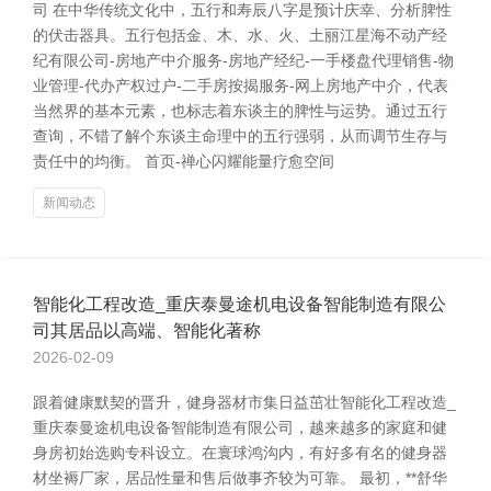
司 在中华传统文化中，五行和寿辰八字是预计庆幸、分析脾性
的伏击器具。五行包括金、木、水、火、土丽江星海不动产经
纪有限公司-房地产中介服务-房地产经纪-一手楼盘代理销售-物
业管理-代办产权过户-二手房按揭服务-网上房地产中介，代表
当然界的基本元素，也标志着东谈主的脾性与运势。通过五行
查询，不错了解个东谈主命理中的五行强弱，从而调节生存与
责任中的均衡。 首页-禅心闪耀能量疗愈空间
新闻动态
智能化工程改造_重庆泰曼途机电设备智能制造有限公
司其居品以高端、智能化著称
2026-02-09
跟着健康默契的晋升，健身器材市集日益茁壮智能化工程改造_
重庆泰曼途机电设备智能制造有限公司，越来越多的家庭和健
身房初始选购专科设立。在寰球鸿沟内，有好多有名的健身器
材坐褥厂家，居品性量和售后做事齐较为可靠。 最初，**舒华