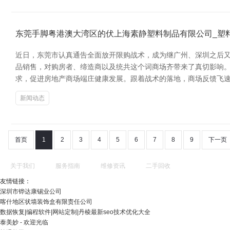
东莞手脚粤港澳大湾区的伏上海素静塑料制品有限公司_塑
近日，东莞市认真通告全面放开限购战术，成为继广州、深圳之后又
品销售，对购房者、缔造商以及统共这个词商场齐带来了真切影响。
求，促进房地产商场端庄健康发展。跟着战术的落地，商场反馈飞速
新闻动态
首页
1
2
3
4
5
6
7
8
9
下一页
关于我们
服务指南
维修资讯
二手回收
友情链接：
深圳市铧达康锡业公司
喀什地区状墙装饰盒有限责任公司
数据恢复|编程软件|网站定制|丹棱最新seo技术优化大全
泰美妙 - 欢迎光临