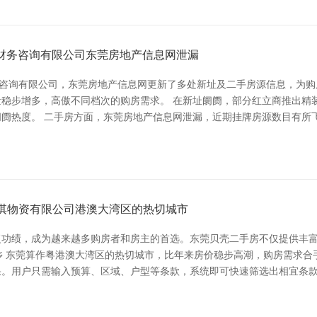
信财务咨询有限公司东莞房地产信息网泄漏
务咨询有限公司，东莞房地产信息网更新了多处新址及二手房源信息，为
稳步增多，高傲不同档次的购房需求。 在新址阛阓，部分红立商推出精
阓热度。 二手房方面，东莞房地产信息网泄漏，近期挂牌房源数目有所
逡淇物资有限公司港澳大湾区的热切城市
复功绩，成为越来越多购房者和房主的首选。东莞贝壳二手房不仅提供丰
爱家乡 东莞算作粤港澳大湾区的热切城市，比年来房价稳步高潮，购房需
果。用户只需输入预算、区域、户型等条款，系统即可快速筛选出相宜条