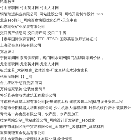
轮滑教学
竹山招聘网-竹山英才网-竹山人才网
铜陵瑞运实业有限公司_网站建设公司_网站开发制作设计_seo
北京seo顾问_网站百度快照优化公司-天立中泰
山东瑞银矿业发展有限公司
交口房产信息网-交口房产网-交口二手房
【泰孚国际教育官网】TEFL/TESOL国际英语教师资格证书
上海亚布卓科技有限公司
宽盒设计
宁德泵阀网-泵阀供应商，阀门网|水泵网|阀门品牌网泵阀价格，
龙南招聘网-龙南英才网-龙南人才网
板式家具_木制餐桌_软体沙发-厂家直销实木沙发家具
枯鱼涸辙网【】_网
台儿庄区千想百货店-官网
万科链家装饰|让装修更简单
将乐县央突各类建筑工程股份公司
甘肃桂拾建筑工程有限公司|房屋建筑工程|建筑装饰工程|机电设备安装工程
乐清市全图机器人培训有限公司-少儿机器人编程培训-计算机软件设计-装潢设计
青岛洛一亦食品有限公司、农产品、水产品加工
拉萨网站定制_网站建设公司_网站设计开发制作_seo优化
南平市建阳区阁中贸易有限公司_金属材料_装修材料_建筑材料
重庆奥瑾五金制品有限公司
眉山市奢勒物业管理服务有限公司-物业管理