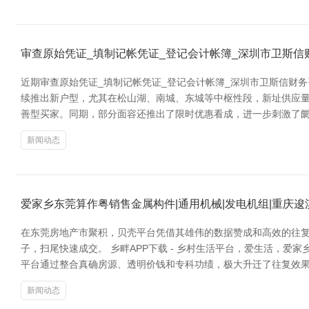
审查原始凭证_填制记帐凭证_登记会计帐簿_深圳市卫斯
近期审查原始凭证_填制记帐凭证_登记会计帐簿_深圳市卫斯信财
续推出新户型，尤其在松山湖、南城、东城等中枢性段，新址供应量
善型买家。同期，部分面容还推出了限时优惠看成，进一步刺激了阛
新闻动态
爱家乡东莞算作粤销售金属构件|通用机械|发电机组|重庆
在东莞房地产市聚积，贝壳平台凭借其雄伟的数据赞成和高效的往
子，扫尾快速成交。 乡畔APP下载 - 乡村生活平台，爱生活，
平台通过整合真确房源、透明价钱和专科功绩，极大升迁了往复效
新闻动态