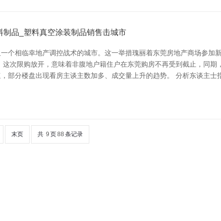
料制品_塑料真空涂装制品销售击城市
一个相临幸地产调控战术的城市。这一举措瑰丽着东莞房地产商场参加新
 这次限购放开，意味着非腹地户籍住户在东莞购房不再受到截止，同期
，部分楼盘出现看房主谈主数加多、成交量上升的趋势。 分析东谈主士
末页
共
9
页
88
条记录