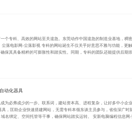
有一个专科、高效的网站至关遑急。东莞动作中国遑急的制造业基地，稠
 尘落电影网-尘落影视 专科的网站诞生不仅关乎好意思不雅与功能，更
，确保其具备精粹的可膨胀性和踏实性。同期，专科的团队还能提供后期
自动化器具
已成为必弗成少的一步。联系词，建站资本高、进程复杂，让好多中小企
器具，匡助企业快速搭建网站，无需专科本领东谈主员参与，省俭深广时
、域名绑定、空间托管等干事，确保网站踏实运转。 安新电脑编程信息网-