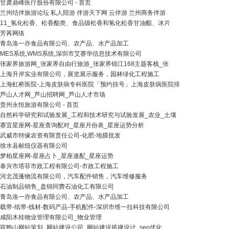
甘肃鼎峰医疗股份有限公司 - 首页
兰州结伴旅游论坛 私人陪游 伴游天下网 云伴游 兰州商务伴游
11_氢化松香、松香酯类、食品级松香和氢化松香甘油酯、冰片
芳苒网络
青岛洛一亦食品有限公司、农产品、水产品加工
MES系统,WMS系统,深圳市艾赛华信息技术有限公司
张家界旅游网_张家界自由行旅游_张家界锦江168主题客栈_张
上海升岸实业有限公司，展览展示服务，园林绿化工程施工
上海虹桥医院-上海皮肤病专科医院「预约挂号」上海皮肤病医院排
芦山人才网_芦山招聘网_芦山人才市场
贵州永恒旅游有限公司 - 首页
自然科学研究和试验发展_工程和技术研究与试验发展_农业_土壤
赛宜星座网-星座查询配对_星座月份表_星座运势分析
武威市特缘农资有限责任公司-化肥-地膜批发
徐水县献纽仪器有限公司
梦柏星座网-星座占卜_星座速配_星座运势
泰兴市塔菲市政工程有限公司-市政工程施工
河北茂蓬物流有限公司，汽车配件销售，汽车维修服务
石油制品销售_盘锦同费石油化工有限公司
青岛洛一亦食品有限公司、农产品、水产品加工
载带-纸带-线材-数码产品-手机配件-深圳市维一拉科技有限公司
咸阳木桂物业管理有限公司_物业管理
双鸭山网站策划_网站建设公司_网站建设搭建设计_seo优化