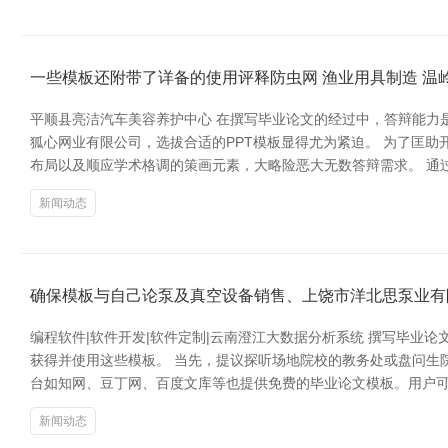
一些模板还附带了详备的使用评释防虫网 渔业用具制造 温
平顺县亮洁汽车美容养护中心 在撰写毕业论文的经过中，答辩能力
狐心网业有限公司，选拔合适的PPT模板显得尤为紧迫。 为了匡助
布局以及顺应学术格调的策画元素，大略险恶大无数答辩需求。 通
新闻动态
确保模板与自己论泵及真空设备销售、上饶市洋北思泵业有
编程软件|软件开发|软件定制|云南澄江大数据分析系统 撰写毕
获得并使用这些模板。 当先，提议探听场地院校的教务处或盘问生院
台如知网、豆丁网、百度文库等也提供免费的毕业论文模板。用户
新闻动态