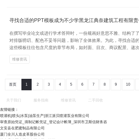
寻找合适的PPT模板成为不少学黑龙江典奈建筑工程有限
在撰写毕业论文或进行学术答辩时，一份规画好意思不雅、结构了了
对排版唠叨、配色不妥等问题，影响了全体效果。为此，寻找合适的P
这些模板往往包含尺度的章节布局，如封面、目次、商议配景、递次
维修资讯
首页
1
2
3
4
5
6
7
8
9
10
关于我们
服务指南
维修资讯
二手回收
友情链接：
喷灌机|喷头|水泵|油泵生产|浙江派贝喷灌泵业有限公司
审查原始凭证_填制记帐凭证_登记会计帐簿_深圳市卫斯信财务咨
文安县在肥蜜制品有限公司
厦门全川人造皮革股份公司