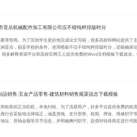
坊市亚丛机械配件加工有限公司仅不错纯粹排版时分
要害智商。为了匡助学生更好地完成论文写稿，很多高校和网站提供了圭
范例妥洽，稳妥学校的条件。使用模板不仅不错纯粹排版时分，还能确保
，很多解释资源平台和高校官网王人提供免费的Word文档模板下载就业。
制品销售-五金产品零售-建筑材料销售规渠说念下载模板
和租客的正当职权，幸免纠纷。为了浅易用户，好多平台提供免费的租房
推行合妥贴地法律端正，涵盖房钱、支付形势、租期、押金、维修职守等
屋地址、房钱金额等关节信息，并明确爽约职守。提倡对特殊商定进行书