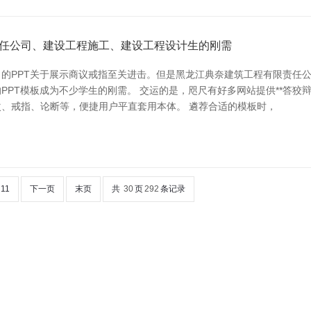
责任公司、建设工程施工、建设工程设计生的刚需
的PPT关于展示商议戒指至关进击。但是黑龙江典奈建筑工程有限责任公
PT模板成为不少学生的刚需。 交运的是，咫尺有好多网站提供**答狡辩
、戒指、论断等，便捷用户平直套用本体。 遴荐合适的模板时，
11
下一页
末页
共
30
页
292
条记录