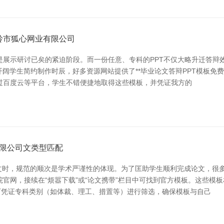
岭市狐心网业有限公司
是展示研讨已矣的紧迫阶段。而一份任意、专科的PPT不仅大略升迁答辩效
开阔学生简约制作时辰，好多资源网站提供了**毕业论文答辩PPT模板免
过百度云等平台，学生不错便捷地取得这些模板，并凭证我方的
限公司文类型匹配
业论文时，规范的顺次是学术严谨性的体现。为了匡助学生顺利完成论文，
官网，接续在“烦嚣下载”或“论文携带”栏目中可找到官方模板。这些模
可凭证专科类别（如体裁、理工、措置等）进行筛选，确保模板与自己