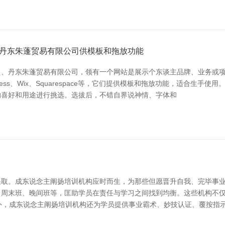
丹东朱蓬贸易有限公司供模板和拖放功能
售、丹东朱蓬贸易有限公司，领有一个网站是展示个东谈主品牌、业务或
ess、Wix、Squarespace等，它们提供模板和拖放功能，适合生
的喜好和用途进行挑选。选拔后，不错自界说神情、字体和
取。成东说念主阐扬培训机构应时而生，为那些但愿晋升自我、完毕事业
、周末班、晚间班等，匡助学员在责任与学习之间找到均衡。这些机构不
此外，成东说念主阐扬培训机构还为学员提供事业霸术、妙技认证、覆按指