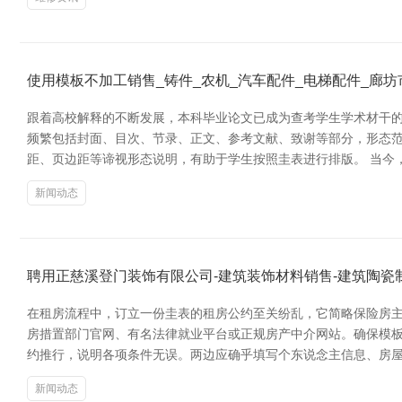
使用模板不加工销售_铸件_农机_汽车配件_电梯配件_廊
跟着高校解释的不断发展，本科毕业论文已成为查考学生学术材干的
频繁包括封面、目次、节录、正文、参考文献、致谢等部分，形态
距、页边距等谛视形态说明，有助于学生按照圭表进行排版。 当今
新闻动态
聘用正慈溪登门装饰有限公司-建筑装饰材料销售-建筑陶瓷
在租房流程中，订立一份圭表的租房公约至关纷乱，它简略保险房主
房措置部门官网、有名法律就业平台或正规房产中介网站。确保模板
约推行，说明各项条件无误。两边应确乎填写个东说念主信息、房
新闻动态