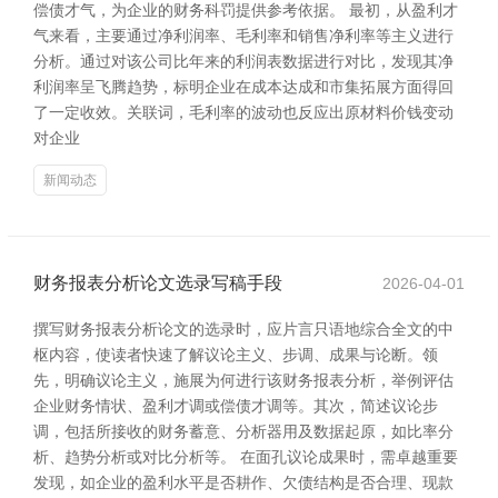
偿债才气，为企业的财务科罚提供参考依据。 最初，从盈利才
气来看，主要通过净利润率、毛利率和销售净利率等主义进行
分析。通过对该公司比年来的利润表数据进行对比，发现其净
利润率呈飞腾趋势，标明企业在成本达成和市集拓展方面得回
了一定收效。关联词，毛利率的波动也反应出原材料价钱变动
对企业
新闻动态
财务报表分析论文选录写稿手段
2026-04-01
撰写财务报表分析论文的选录时，应片言只语地综合全文的中
枢内容，使读者快速了解议论主义、步调、成果与论断。领
先，明确议论主义，施展为何进行该财务报表分析，举例评估
企业财务情状、盈利才调或偿债才调等。其次，简述议论步
调，包括所接收的财务蓄意、分析器用及数据起原，如比率分
析、趋势分析或对比分析等。 在面孔议论成果时，需卓越重要
发现，如企业的盈利水平是否耕作、欠债结构是否合理、现款