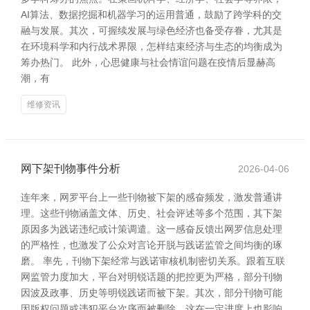
AI算法、数据挖掘和机器学习的运用普通，鼓励了跨学科的交
融与发展。其次，可握续发展与绿色经济也备受存眷，尤其是
在环境科学和内行战术界限，怎样结束经济与生态的均衡成为
筹办热门。 此外，心思健康与社会情谊问题在疫情后显赫高
潮，有
维修资讯
网下架刊物事件分析
2026-04-06
连年来，网罗平台上一些刊物被下架的感奋频发，激发普通讲
理。这些刊物涵盖文体、历史、社会评述等多个范围，其下架
原因多为践诺违纪或计策调遣。这一感奋反馈出网罗信息处理
的严格性，也激发了公众对言论开脱与践诺监管之间均衡的琢
磨。 率先，刊物下架经常与践诺审核机制密切关系。跟着互联
网监管力度加大，平台对明锐话题的把控更为严格，部分刊物
因波及政事、历史等明锐践诺而被下架。其次，部分刊物可能
因版权问题或违犯平台次序而被删除，这在一定进度上也影响