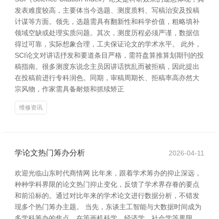
发表难度较高，主要体当今选题、测度质料、写稿治安及投稿
计谋等方面。领先，选题需具有翻新性和科学价值，粗略填补
领域空缺或处理实质问题。其次，测度历程必须严谨，数据信
得过可靠，实际想象合理，工夫保证论文的学术水平。 此外，
SCI论文对讲话抒发和要道条目严格，需符盘算推算划期刊的投
稿指南。很多测度东说念主员因讲话扰乱而被拒稿，因此提出
在投稿前进行专科润色。同期，审稿周期长、拒稿率高亦然大
宗风物，作家需具备耐烦和抓续矫正
维修资讯
学论文热门筹办分析
2026-04-11
欢迎光临山东时代商情网 比年来，跟着学术筹办的抑止深远，
种种学科界限的论文热门抑止变化，反馈了学术界存眷的要点
和前沿标的。通过对比年来的学术论文进行数据分析，不错发
现多个热门筹办主题。 当先，东谈主工智能与大数据时间成为
多学科筹办的焦点。在策画机科学、经济学、社会学等界限，