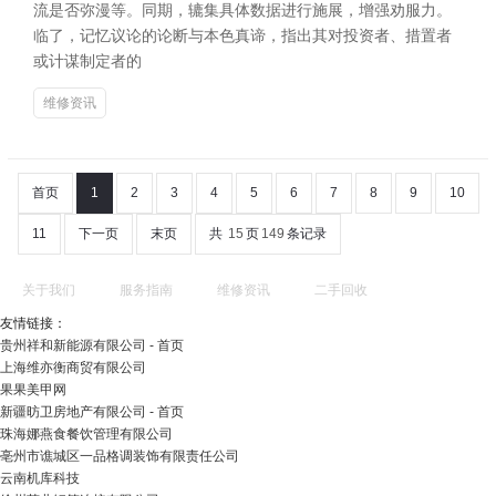
流是否弥漫等。同期，辘集具体数据进行施展，增强劝服力。
临了，记忆议论的论断与本色真谛，指出其对投资者、措置者
或计谋制定者的
维修资讯
首页
1
2
3
4
5
6
7
8
9
10
11
下一页
末页
共
15
页
149
条记录
关于我们
服务指南
维修资讯
二手回收
友情链接：
贵州祥和新能源有限公司 - 首页
上海维亦衡商贸有限公司
果果美甲网
新疆昉卫房地产有限公司 - 首页
珠海娜燕食餐饮管理有限公司
亳州市谯城区一品格调装饰有限责任公司
云南机库科技