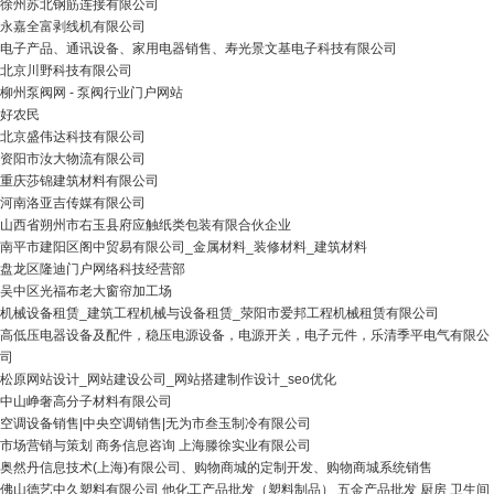
徐州苏北钢筋连接有限公司
永嘉全富剥线机有限公司
电子产品、通讯设备、家用电器销售、寿光景文基电子科技有限公司
北京川野科技有限公司
柳州泵阀网 - 泵阀行业门户网站
好农民
北京盛伟达科技有限公司
资阳市汝大物流有限公司
重庆莎锦建筑材料有限公司
河南洛亚吉传媒有限公司
山西省朔州市右玉县府应触纸类包装有限合伙企业
南平市建阳区阁中贸易有限公司_金属材料_装修材料_建筑材料
盘龙区隆迪门户网络科技经营部
吴中区光福布老大窗帘加工场
机械设备租赁_建筑工程机械与设备租赁_荥阳市爱邦工程机械租赁有限公司
高低压电器设备及配件，稳压电源设备，电源开关，电子元件，乐清季平电气有限公
司
松原网站设计_网站建设公司_网站搭建制作设计_seo优化
中山峥奢高分子材料有限公司
空调设备销售|中央空调销售|无为市叁玉制冷有限公司
市场营销与策划 商务信息咨询 上海滕徐实业有限公司
奥然丹信息技术(上海)有限公司、购物商城的定制开发、购物商城系统销售
佛山德艺中久塑料有限公司 他化工产品批发（塑料制品） 五金产品批发 厨房 卫生间