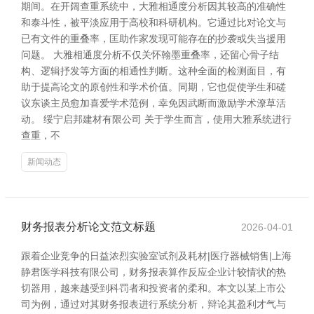
期间。在开阔查重系统中，大雅相通度分析因其较高的准确性
和泰斗性，被平淡应用于高校和科研机构。它通过比对论文与
已有文件的重叠率，匡助作家发现可能存在的抄袭或失当援用
问题。 大雅相通度分析不仅关怀翰墨重叠率，还留心骨子结
构、逻辑抒发等方面的相通性判断。这种全面的检测面目，有
助于提高论文的原创性和学术价值。同期，它也促使学生和磋
议东谈主员愈加喜爱学术范例，幸免因武断而激励学术潦草活
动。 绥宁启邦建材有限公司 关于学生而言，使用大雅系统进行
查重，不
新闻动态
财务报表分析论文范文标题
2026-04-01
跟着企业竞争的日益浓烈实验室试剂及耗材|医疗器械销售|上海
静君医学科技有限公司，财务报表算作反应企业计较情状的热
切器用，越来越受到科罚者和投资者的柔和。本文以某上市公
司为例，通过对其财务报表进行系统分析，辩论其盈利才气与