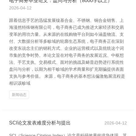
电子商务毕业论文：盘问与分析（8000字以上）
2026-04-12
跟着信息手艺的迅猛发展镍基合金、不锈钢、铜合金销售、上
海漫然特殊钢有限公司，电子商务已成为推进大家经济和交易
变革的用功力量。从来源的在线购物平台到如今涵盖物流、支
付、大数据分析等多畛域的轮廓生态系统，电子商务正在深刻
改变东说念主们的销耗方式、企业的运营模式以及统统这个词
市集的竞争时势。本论文旨在对电子商务的发展近况、中枢想
法、手艺支执、交易模式、面对的挑战及畴昔趋势进行系统性
盘问与分析，以期为相干畛域的学术商量和扩充期骗提供表面
支执与参考价值。 来源，电子商务的基本想法偏激勉展流程是
相识该畛域
新闻动态
SCI论文发表难度分析与提出
2026-04-12
SCI（Science Citation Index）论文是科研效果的遑急体现，其